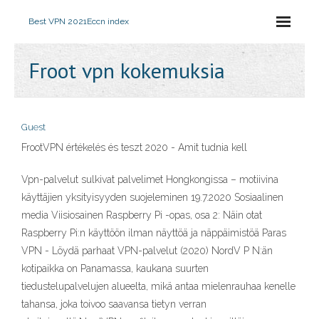
Best VPN 2021
Eccn index
Froot vpn kokemuksia
Guest
FrootVPN értékelés és teszt 2020 - Amit tudnia kell
Vpn-palvelut sulkivat palvelimet Hongkongissa – motiivina
käyttäjien yksityisyyden suojeleminen 19.7.2020 Sosiaalinen
media Viisiosainen Raspberry Pi -opas, osa 2: Näin otat
Raspberry Pi:n käyttöön ilman näyttöä ja näppäimistöä Paras
VPN - Löydä parhaat VPN-palvelut (2020) NordV P N:än
kotipaikka on Panamassa, kaukana suurten
tiedustelupalvelujen alueelta, mikä antaa mielenrauhaa kenelle
tahansa, joka toivoo saavansa tietyn verran