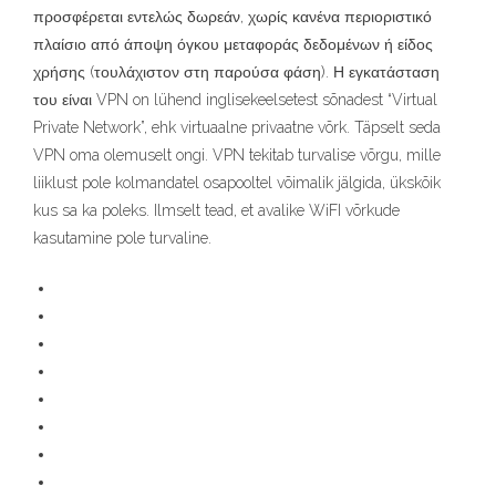
προσφέρεται εντελώς δωρεάν, χωρίς κανένα περιοριστικό
πλαίσιο από άποψη όγκου μεταφοράς δεδομένων ή είδος
χρήσης (τουλάχιστον στη παρούσα φάση). Η εγκατάσταση
του είναι VPN on lühend inglisekeelsetest sõnadest “Virtual
Private Network”, ehk virtuaalne privaatne võrk. Täpselt seda
VPN oma olemuselt ongi. VPN tekitab turvalise võrgu, mille
liiklust pole kolmandatel osapooltel võimalik jälgida, ükskõik
kus sa ka poleks. Ilmselt tead, et avalike WiFI võrkude
kasutamine pole turvaline.