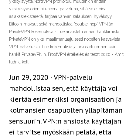
yksityisyyttä.NordVPN profiloituu muutenkin erittäin
yksityisyysorientoituneena palveluna, sillä se ei pidä
asiakasrekistereitä, tarjoaa vahvan salauksen, hyväksyy
Bitcoin-maksut sekä mahdollistaa ”double-hop”-VPN:än
PrivateVPN kokemuksia - Lue arvostelu ennen hankkimista
PrivateVPN on yksi maailmanlaajuisesti nopeiten kasvavista
VPN-palveluista. Lue kokemuksia ja arvostelu ennen kuin
hankit PrivateVPN:n. FrootVPN értékelés és teszt 2020 - Amit
tudnia kell
Jun 29, 2020 · VPN-palvelu
mahdollistaa sen, että käyttäjä voi
kiertää esimerkiksi organisaation ja
kolmansien osapuolten ylläpitämän
sensuurin. VPN:n ansiosta käyttäjän
ei tarvitse myöskään pelätä, että