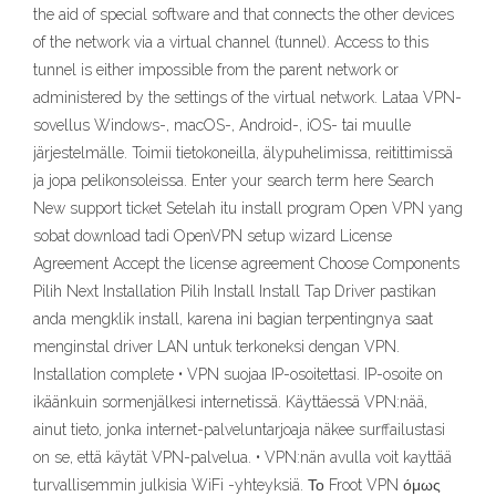
the aid of special software and that connects the other devices
of the network via a virtual channel (tunnel). Access to this
tunnel is either impossible from the parent network or
administered by the settings of the virtual network. Lataa VPN-
sovellus Windows-, macOS-, Android-, iOS- tai muulle
järjestelmälle. Toimii tietokoneilla, älypuhelimissa, reitittimissä
ja jopa pelikonsoleissa. Enter your search term here Search
New support ticket Setelah itu install program Open VPN yang
sobat download tadi OpenVPN setup wizard License
Agreement Accept the license agreement Choose Components
Pilih Next Installation Pilih Install Install Tap Driver pastikan
anda mengklik install, karena ini bagian terpentingnya saat
menginstal driver LAN untuk terkoneksi dengan VPN.
Installation complete • VPN suojaa IP-osoitettasi. IP-osoite on
ikäänkuin sormenjälkesi internetissä. Käyttäessä VPN:nää,
ainut tieto, jonka internet-palveluntarjoaja näkee surffailustasi
on se, että käytät VPN-palvelua. • VPN:nän avulla voit kayttää
turvallisemmin julkisia WiFi -yhteyksiä. Το Froot VPN όμως