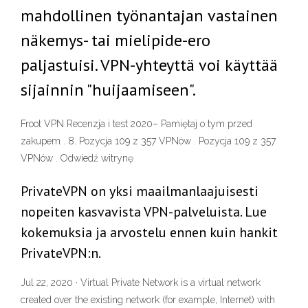
mahdollinen työnantajan vastainen
näkemys- tai mielipide-ero
paljastuisi. VPN-yhteyttä voi käyttää
sijainnin "huijaamiseen".
Froot VPN Recenzja i test 2020– Pamiętaj o tym przed
zakupem . 8. Pozycja 109 z 357 VPNów . Pozycja 109 z 357
VPNów . Odwiedź witrynę
PrivateVPN on yksi maailmanlaajuisesti
nopeiten kasvavista VPN-palveluista. Lue
kokemuksia ja arvostelu ennen kuin hankit
PrivateVPN:n.
Jul 22, 2020 · Virtual Private Network is a virtual network
created over the existing network (for example, Internet) with